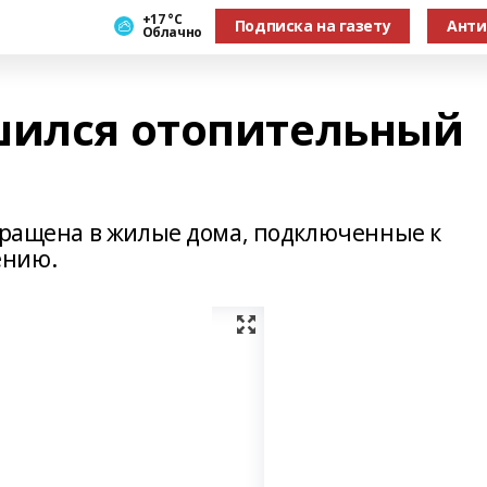
+17 °С
Подписка на газету
Анти
Облачно
шился отопительный
екращена в жилые дома, подключенные к
ению.