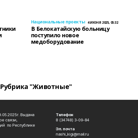
Национальные проекты
4 ИЮНЯ 2025, 05:32
тники
В Белокатайскую больницу
и
поступило новое
медоборудование
Рубрика "Животные"
.05.2025г. Выдана
Телефон
ре связи,
8 (34748) 3-09-84
ий по Республике
Эл. почта
nashi_kigi@mail.ru