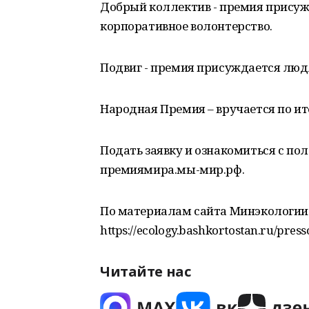
Добрый коллектив - премия прису
корпоративное волонтерство.
Подвиг - премия присуждается лю
Народная Премия – вручается по ит
Подать заявку и ознакомиться с по
премиямира.мы-мир.рф.
По материалам сайта Минэкологии 
https://ecology.bashkortostan.ru/pres
Читайте нас