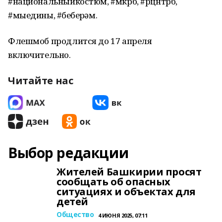
#национальныйкостюм, #мкрб, #рцнтрб,
#мыедины, #беҙберҙәм.
Флешмоб продлится до 17 апреля
включительно.
Читайте нас
Выбор редакции
Жителей Башкирии просят
сообщать об опасных
ситуациях и объектах для
детей
Общество
4 ИЮНЯ 2025, 07:11