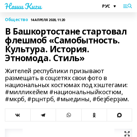
Наши Киги
Общество
14 АПРЕЛЯ 2020, 11:20
В Башкортостане стартовал
флешмоб «Самобытность.
Культура. История.
Этномода. Стиль»
Жителей республики призывают
размещать в соцсетях свои фото в
национальных костюмах под хэштегами:
#милликейем #национальныйкостюм,
#мкрб, #рцнтрб, #мыедины, #беҙберҙәм.