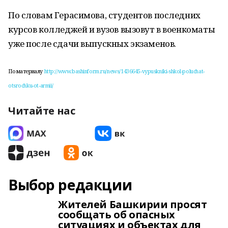
По словам Герасимова, студентов последних
курсов колледжей и вузов вызовут в военкоматы
уже после сдачи выпускных экзаменов.
По материалу
http://www.bashinform.ru/news/1436645-vypuskniki-shkol-poluchat-
otsrochku-ot-armii/
Читайте нас
Выбор редакции
Жителей Башкирии просят
сообщать об опасных
ситуациях и объектах для