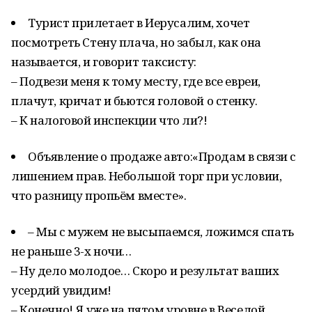
Турист прилетает в Иерусалим, хочет
посмотреть Стену плача, но забыл, как она
называется, и говорит таксисту:
– Подвези меня к тому месту, где все евреи,
плачут, кричат и бьются головой о стенку.
– К налоговой инспекции что ли?!
Объявление о продаже авто:«Продам в связи с
лишением прав. Небольшой торг при условии,
что разницу пропьём вместе».
– Мы с мужем не высыпаемся, ложимся спать
не раньше 3-х ночи…
– Ну дело молодое… Скоро и результат ваших
усердий увидим!
– Конечно! Я уже на пятом уровне в Веселой