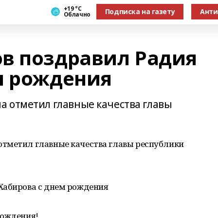
+19 °С
Подписка на газету
Анти
Облачно
в поздравил Радия
м рождения
 отметил главные качества главы
тметил главные качества главы республики
Хабирова с днем рождения
рождения!