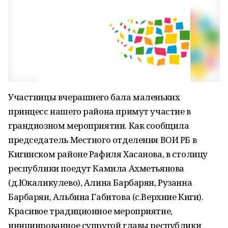
Участницы вчерашнего бала маленьких
принцесс нашего района примут участие в
грандиозном мероприятии. Как сообщила
председатель Местного отделения ВОИ РБ в
Кигинском районе Рафиля Хасанова, в столицу
республики поедут Камила Ахметьянова
(д.Юкаликулево), Алина Барбарян, Рузанна
Барбарян, Альбина Габитова (с.Верхние Киги).
Красивое традиционное мероприятие,
инициированное супругой главы республики