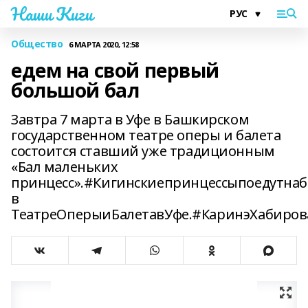
Наши Киги
Общество
6 МАРТА 2020, 12:58
едем на свой первый
большой бал
Завтра 7 марта в Уфе в Башкирском
государственном театре оперы и балета
состоится ставший уже традиционным
«Бал маленьких
принцесс».#Кигинскиепринцессыпоедутна
в
ТеатреОперыиБалетавУфе.#КаринэХабиров