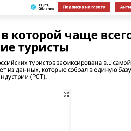
+18 °С
Подписка на газету
Анти
Облачно
 в которой чаще всег
кие туристы
ссийских туристов зафиксирована в… самой
ет из данных, которые собрал в единую баз
ндустрии (РСТ).