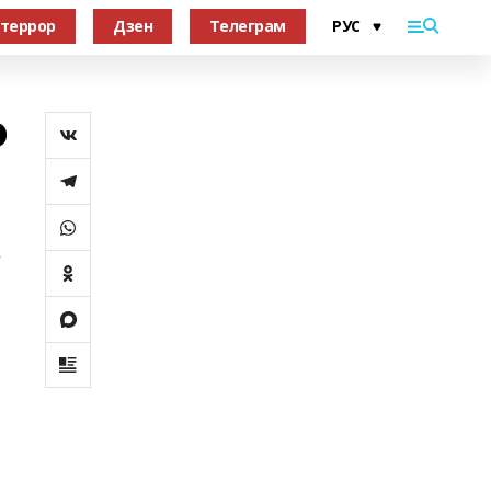
террор
Дзен
Телеграм
о
у