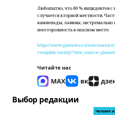
Любопытно, что 80 % инцидентов 
случается в горной местности. Час
камнепады, лавины, экстремально н
неосторожность в опасном месте.
https://www.gismeteo.ru/news/nature/
rossijskie-turisty/?utm_source=gi
Читайте нас
Выбор редакции
Человек и