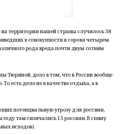
ду на территории нашей страны случилось 38
риведших в совокупности к сорока четырем
зличного рода вреда почти двум сотням
ы Тюриной, дело в том, что в России вообще
 То есть дело не в качестве отдыха, а в
ющих потенциальную угрозу для россиян,
 году там скончались 13 россиян. В спину
ных исходов).