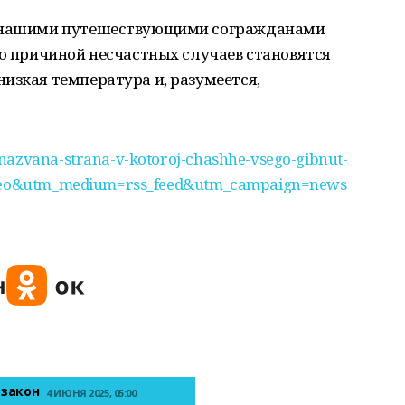
с нашими путешествующими согражданами
то причиной несчастных случаев становятся
изкая температура и, разумеется,
nazvana-strana-v-kotoroj-chashhe-vsego-gibnut-
smeteo&utm_medium=rss_feed&utm_campaign=news
 закон
4 ИЮНЯ 2025, 05:00