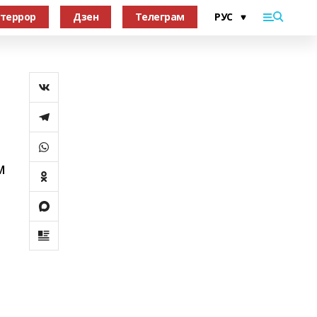
террор
Дзен
Телеграм
м