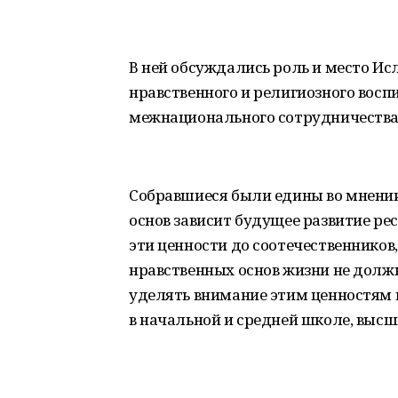
В ней обсуждались роль и место Ис
нравственного и религиозного вос
межнационального сотрудничества
Собравшиеся были едины во мнении
основ зависит будущее развитие ре
эти ценности до соотечественников
нравственных основ жизни не долж
уделять внимание этим ценностям в
в начальной и средней школе, высш