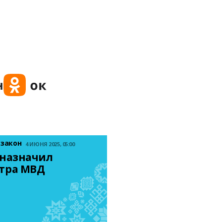
 закон
4 ИЮНЯ 2025, 05:00
назначил 
тра МВД