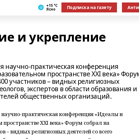
+15 °С
Подписка на газету
Анти
Ясно
ие и укрепление
ая научно-практическая конференция
разовательном пространстве XXI века» Фору
400 участников – видных религиозных
еологов, экспертов в области образования и
ителей общественных организаций.
я научно-практическая конференция «Идеалы и
 пространстве XXI века» Форум собрал на
ов – видных религиозных деятелей со всего