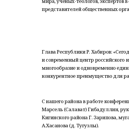
мира, учёных-теологов, экспертов 
представителей общественных орга
Глава Республики Р. Хабиров: «Сег
и современный центр российского 
многообразие и одновременно еди
конкурентное преимущество для ра
С нашего района в работе конферен
Марсель (Салават) Гибадуллин, ру
Кигинского района Г. Зарипова, муг
А.Хасанова (д. Тугузлы).