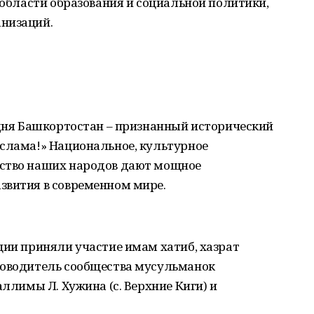
в области образования и социальной политики,
низаций.
одня Башкортостан – признанный исторический
ислама!» Национальное, культурное
нство наших народов дают мощное
звития в современном мире.
ции приняли участие имам хатиб, хазрат
ководитель сообщества мусульманок
аллимы Л. Хужина (с. Верхние Киги) и