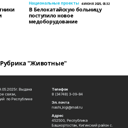
Национальные проекты
4 ИЮНЯ 2025, 05:32
тники
В Белокатайскую больницу
и
поступило новое
медоборудование
Рубрика "Животные"
.05.2025г. Выдана
Телефон
ре связи,
8 (34748) 3-09-84
ий по Республике
Эл. почта
nashi_kigi@mail.ru
Адрес
452500, Республика
Башкортостан, Кигинский район с.