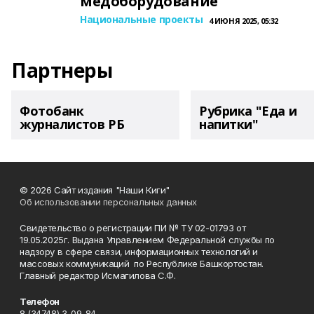
медоборудование
Национальные проекты
4 ИЮНЯ 2025, 05:32
Партнеры
Фотобанк
Рубрика "Еда и
журналистов РБ
напитки"
© 2026 Сайт издания "Наши Киги"
Об использовании персональных данных
Свидетельство о регистрации ПИ № ТУ 02-01793 от
19.05.2025г. Выдана Управлением Федеральной службы по
надзору в сфере связи, информационных технологий и
массовых коммуникаций по Республике Башкортостан.
Главный редактор Исмагилова С.Ф.
Телефон
8 (34748) 3-09-84