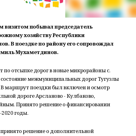
им визитом побывал председатель
рожному хозяйству Республики
в. В поездке по району его сопровождал
амиль Мухаметдинов.
т по отсыпке дорог в новые микрорайоны с.
а состояние межмуниципальных дорог Тугузлы
. В маршрут поездки был включен и осмотр
льной дороге Арсланово - Кулбаково,
ийным. Принято решение о финансировании
-2020 годы.
о принято решение о дополнительной