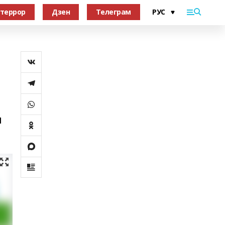
террор
Дзен
Телеграм
н