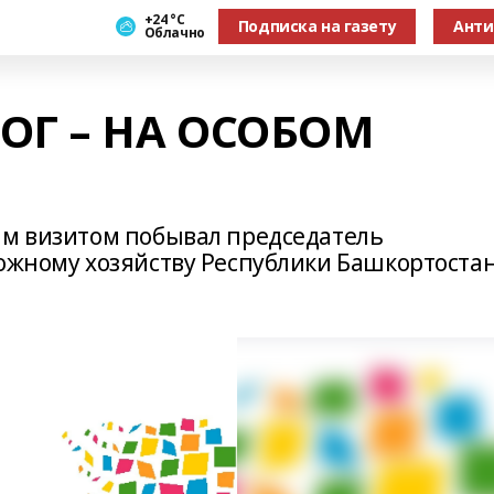
+24 °С
Подписка на газету
Анти
Облачно
ОГ – НА ОСОБОМ
им визитом побывал председатель
рожному хозяйству Республики Башкортоста