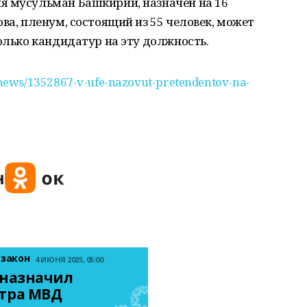
я мусульман Башкирии, назначен на 16
ва, пленум, состоящий из 55 человек, может
колько кандидатур на эту должность.
news/1352867-v-ufe-nazovut-pretendentov-na-
 закон
4 ИЮНЯ 2025, 05:00
назначил 
тра МВД