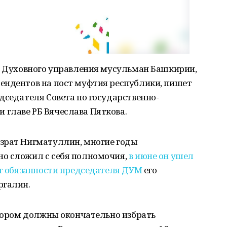
ум Духовного управления мусульман Башкирии,
ендентов на пост муфтия республики, пишет
дседателя Совета по государственно-
главе РБ Вячеслава Пяткова.
зрат Нигматуллин, многие годы
о сложил с себя полномочия,
в июне он ушел
т обязанности председателя ДУМ
его
ргалин.
отором должны окончательно избрать