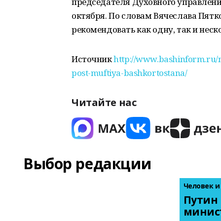
председателя Духовного управлени
октября. По словам Вячеслава Пятко
рекомендовать как одну, так и нес
Источник
http://www.bashinform.ru/
post-muftiya-bashkortostana/
Читайте нас
Выбор редакции
Человек и
Путин 
минис