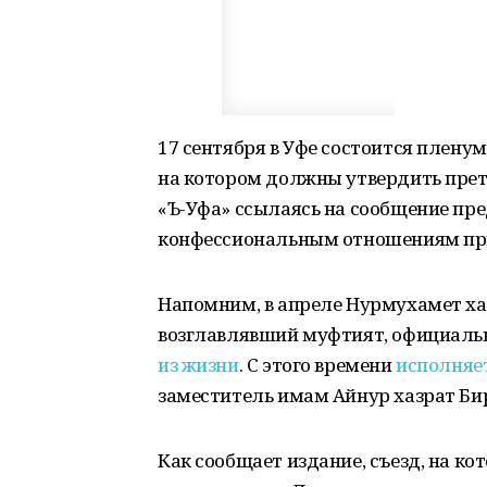
17 сентября в Уфе состоится плен
на котором должны утвердить прет
«Ъ-Уфа» ссылаясь на сообщение пре
конфессиональным отношениям при 
Напомним, в апреле Нурмухамет ха
возглавлявший муфтият, официальн
из жизни
. С этого времени
исполняе
заместитель имам Айнур хазрат Би
Как сообщает издание, съезд, на к