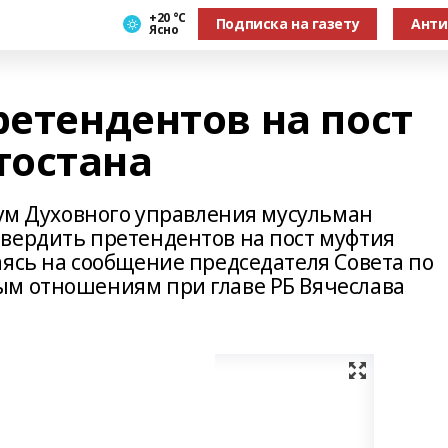
+20 °С
Подписка на газету
Анти
Ясно
ретендентов на пост
тостана
нум Духовного управления мусульман
вердить претендентов на пост муфтия
аясь на сообщение председателя Совета по
ым отношениям при главе РБ Вячеслава