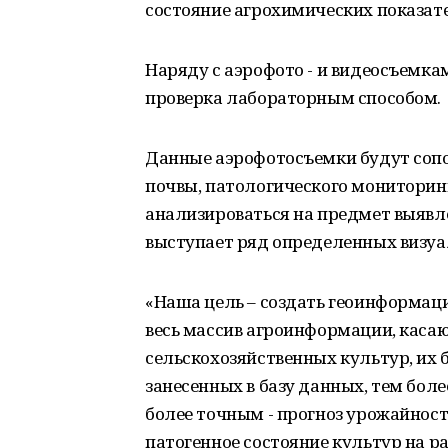
состояние агрохимических показате
Наряду с аэрофото - и видеосъемка
проверка лабораторным способом.
Данные аэрофотосъемки будут сопо
почвы, патологического мониторинг
анализироваться на предмет выявле
выступает ряд определенных визуа
«Наша цель – создать геоинформац
весь массив агроинформации, каса
сельскохозяйственных культур, их 
занесенных в базу данных, тем бол
более точным - прогноз урожайност
патогенное состояние культур на р