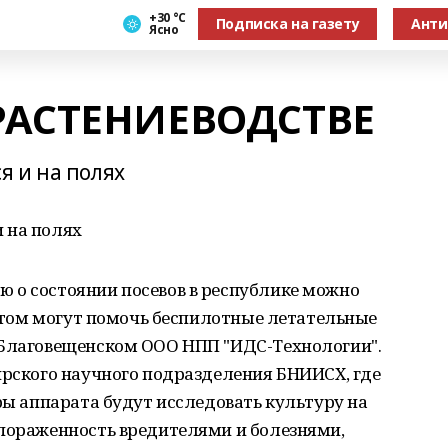
+30 °С
Подписка на газету
Анти
Ясно
РАСТЕНИЕВОДСТВЕ
 и на полях
 на полях
 о состоянии посевов в республике можно
В этом могут помочь беспилотные летательные
 Благовещенском ООО НПП "ИДС-Технологии".
ирского научного подразделения БНИИСХ, где
еры аппарата будут исследовать культуру на
 пораженность вредителями и болезнями,