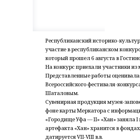
Республиканский историко-культур
участие в республиканском конкур
который прошел 6 августа в Гостин
На конкурс приехали участники из 
Представленные работы оценивала 
Всероссийского фестиваля-конкурс
Шаталовым.
Сувенирная продукция музея-запов
фоне карты Меркатора с информаци
«Городище Уфа — II» «Хан» заняла 
артефакта «Хан» хранится в фондах
датируется VII-VIII в.в.