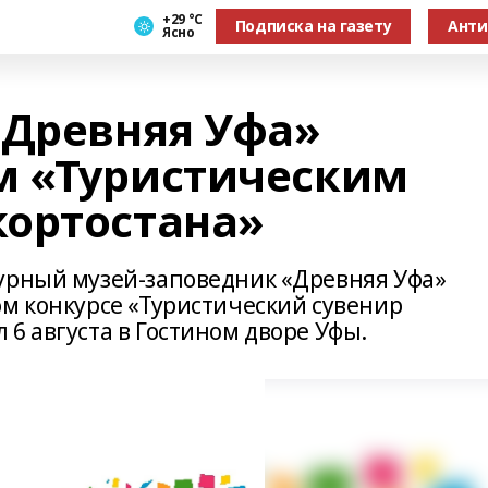
+29 °С
Подписка на газету
Анти
Ясно
«Древняя Уфа»
м «Туристическим
ортостана»
урный музей-заповедник «Древняя Уфа»
ом конкурсе «Туристический сувенир
6 августа в Гостином дворе Уфы.