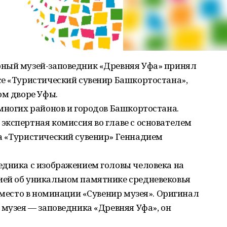
ный музей-заповедник «Древняя Уфа» принял
се «Туристический сувенир Башкортостана»,
ом дворе Уфы.
многих районов и городов Башкортостана.
экспертная комиссия во главе с основателем
а «Туристический сувенир» Геннадием
едника с изображением головы человека на
ей об уникальном памятнике средневековья
I место в номинации «Сувенир музея». Оригинал
 музея — заповедника «Древняя Уфа», он