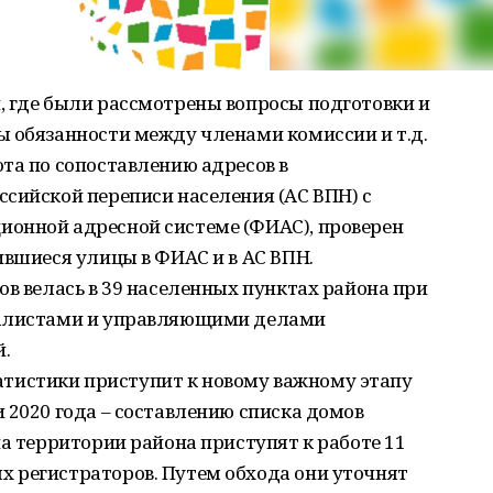
, где были рассмотрены вопросы подготовки и
ы обязанности между членами комиссии и т.д.
та по сопоставлению адресов в
сийской переписи населения (АС ВПН) с
онной адресной системе (ФИАС), проверен
ившиеся улицы в ФИАС и в АС ВПН.
ов велась в 39 населенных пунктах района при
иалистами и управляющими делами
.
статистики приступит к новому важному этапу
 2020 года – составлению списка домов
на территории района приступят к работе 11
 регистраторов. Путем обхода они уточнят