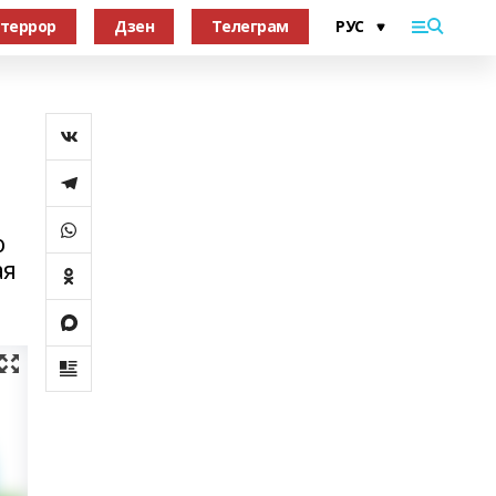
террор
Дзен
Телеграм
о
ая