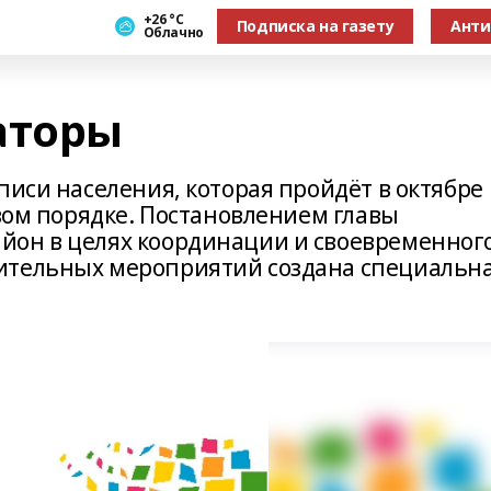
+26 °С
Подписка на газету
Анти
Облачно
аторы
писи населения, которая пройдёт в октябре
овом порядке. Постановлением главы
йон в целях координации и своевременног
ительных мероприятий создана специальн