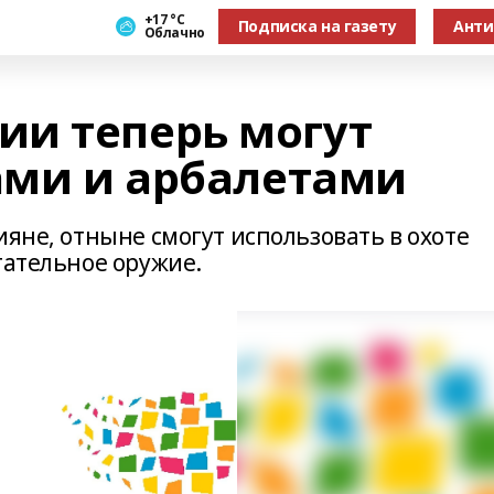
+17 °С
Подписка на газету
Анти
Облачно
и теперь могут
ками и арбалетами
ияне, отныне смогут использовать в охоте
тательное оружие.