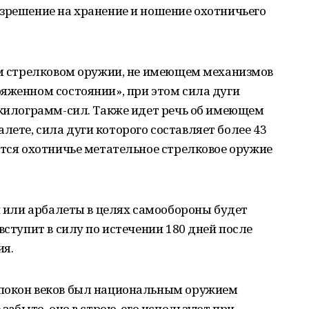
зрешение на хранение и ношение охотничьего
ном стрелковом оружии, не имеющем механизмов
яженном состоянии», при этом сила дуги
 килограмм-сил. Также идет речь об имеющем
ете, сила дуги которого составляет более 43
ятся охотничье метательное стрелковое оружие
ки или арбалеты в целях самообороны будет
вступит в силу по истечении 180 дней после
ия.
спокон веков был национальным оружием
 забыто, оно в строю, его используют при