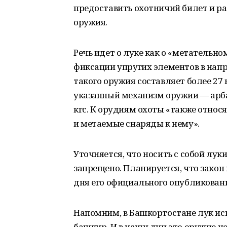
предоставить охотничий билет и ра
оружия.
Речь идет о луке как о «метатель
фиксации упругих элементов в напр
такого оружия составляет более 27
указанный механизм оружии — арбал
кгс. К орудиям охоты «также относ
и метаемые снаряды к нему».
Уточняется, что носить с собой лу
запрещено. Планируется, что закон 
дня его официального опубликован
Напомним, в Башкортостане лук и
башкир. И в наши дни это оружие не