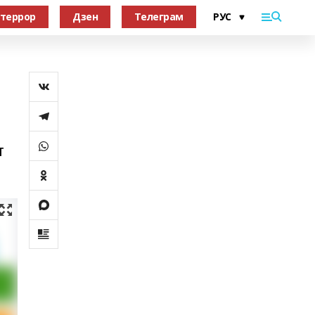
террор
Дзен
Телеграм
т