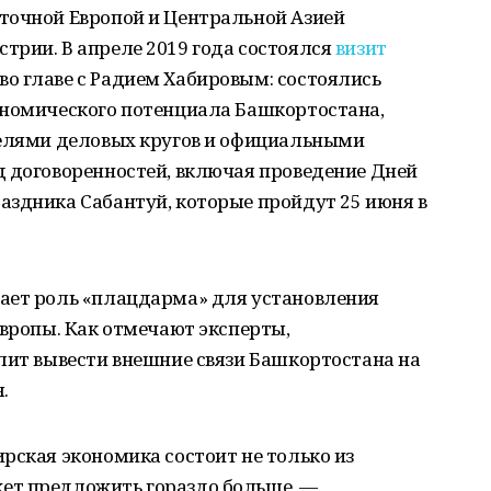
точной Европой и Центральной Азией
трии. В апреле 2019 года состоялся
визит
о главе с Радием Хабировым: состоялись
ономического потенциала Башкортостана,
телями деловых кругов и официальными
д договоренностей, включая проведение Дней
аздника Сабантуй, которые пройдут 25 июня в
ает роль «плацдарма» для установления
Европы. Как отмечают эксперты,
лит вывести внешние связи Башкортостана на
.
рская экономика состоит не только из
ет предложить гораздо больше, —