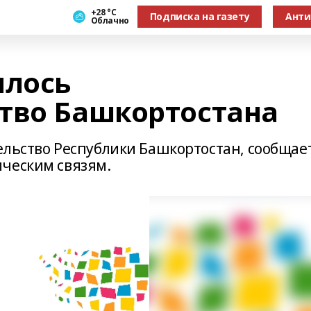
+28 °С
Подписка на газету
Анти
Облачно
ылось
тво Башкортостана
ельство Республики Башкортостан, сообщае
ческим связям.