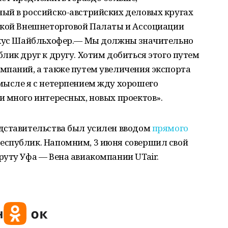
ый в российско-австрийских деловых кругах
ской Внешнеторговой Палаты и Ассоциации
аркус Шайбльхофер.— Мы должны значительно
лик друг к другу. Хотим добиться этого путем
мпаний, а также путем увеличения экспорта
мысле я с нетерпением жду хорошего
 много интересных, новых проектов».
дставительства был усилен вводом
прямого
спублик. Напомним, 3 июня совершил свой
уту Уфа — Вена авиакомпании UTair.