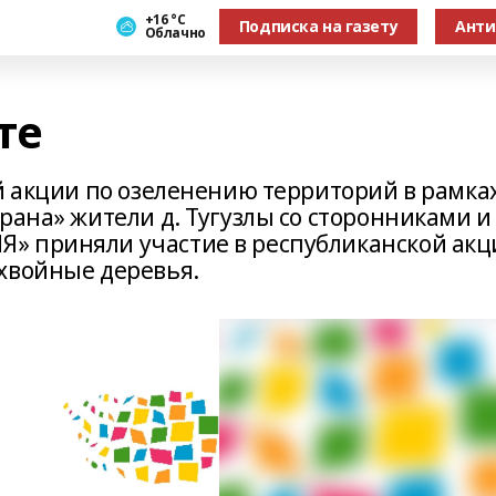
+16 °С
Подписка на газету
Анти
Облачно
те
й акции по озеленению территорий в рамка
рана» жители д. Тугузлы со сторонниками и
» приняли участие в республиканской акц
хвойные деревья.