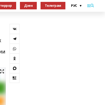
террор
Дзен
Телеграм
х
ии