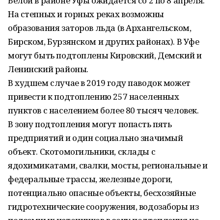
Белой в районе Уфы ожидается со 2 по 8 апреля.
На степных и горных реках возможны
образования заторов льда (в Архангельском,
Бирском, Бурзянском и других районах). В Уфе
могут быть подтоплены Кировский, Демский и
Ленинский районы.
В худшем случае в 2019 году паводок может
привести к подтоплению 257 населенных
пунктов с населением более 80 тысяч человек.
В зону подтопления могут попасть пять
предприятий и один социально значимый
объект. Скотомогильники, склады с
ядохимикатами, свалки, мосты, региональные и
федеральные трассы, железные дороги,
потенциально опасные объекты, бесхозяйные
гидротехнические сооружения, водозаборы из