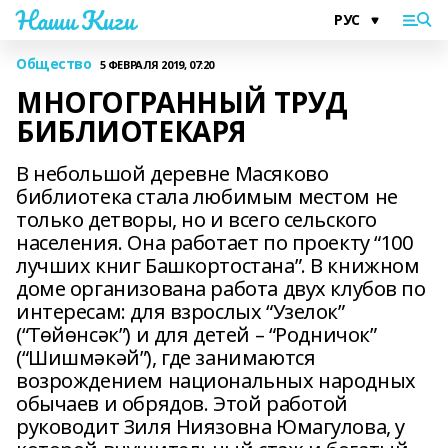
Наши Киги
Общество
5 ФЕВРАЛЯ 2019, 07:20
МНОГОГРАННЫЙ ТРУД
БИБЛИОТЕКАРЯ
В небольшой деревне Масяково
библиотека стала любимым местом не
только детворы, но и всего сельского
населения. Она работает по проекту “100
лучших книг Башкортостана”. В книжном
доме организована работа двух клубов по
интересам: для взрослых “Узелок”
(“Төйөнсәк”) и для детей – “Родничок”
(“Шишмәкәй”), где занимаются
возрождением национальных народных
обычаев и обрядов. Этой работой
руководит Зиля Ниязовна Юмагулова, у