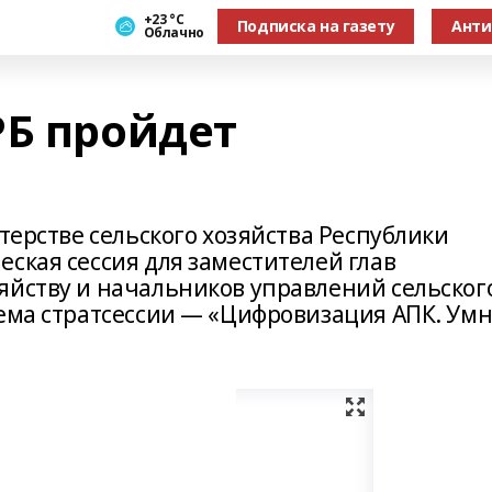
+23 °С
Подписка на газету
Анти
Облачно
РБ пройдет
стерстве сельского хозяйства Республики
ская сессия для заместителей глав
яйству и начальников управлений сельског
Тема стратсессии — «Цифровизация АПК. Ум