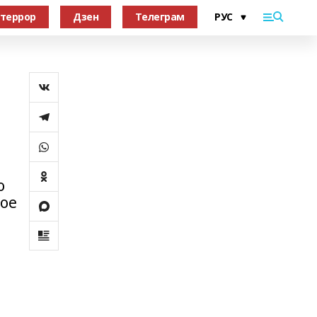
террор
Дзен
Телеграм
о
ное