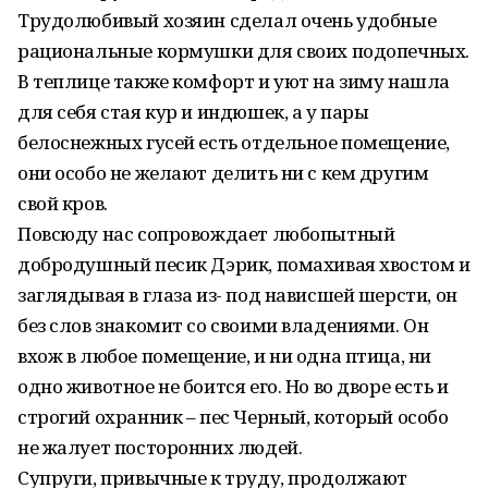
Трудолюбивый хозяин сделал очень удобные
рациональные кормушки для своих подопечных.
В теплице также комфорт и уют на зиму нашла
для себя стая кур и индюшек, а у пары
белоснежных гусей есть отдельное помещение,
они особо не желают делить ни с кем другим
свой кров.
Повсюду нас сопровождает любопытный
добродушный песик Дэрик, помахивая хвостом и
заглядывая в глаза из- под нависшей шерсти, он
без слов знакомит со своими владениями. Он
вхож в любое помещение, и ни одна птица, ни
одно животное не боится его. Но во дворе есть и
строгий охранник – пес Черный, который особо
не жалует посторонних людей.
Супруги, привычные к труду, продолжают