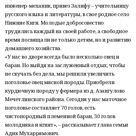
инженер-механик, привез Залифу – учительницу
русского языка и литературы, в свое родное село
Нижние Киги. Молодые добросовестно
трудились каждый на своей работе, а свободное
время посвящали не только детям, но и развитию
домашнего хозяйства.
«У нас во дворе всегда было несколько овец и
баран. Но выйдя на заслуженный отдых, чтобы
не скучать без дела, мы решили увеличить
поголовье овец мясной породы. Приобрели
курдючную породу у фермера из д. Азангулово
Мечетлинского района. Сегодня у нас маточное
поголовье составляет 70 голов, есть
чистопородный племенной баран, 30 голов
молодняка и ягнят», – рассказывает глава семьи
Адик Мухаррямович.