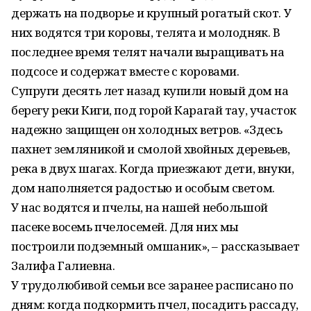
держать на подворье и крупный рогатый скот. У
них водятся три коровы, телята и молодняк. В
последнее время телят начали выращивать на
подсосе и содержат вместе с коровами.
Супруги десять лет назад купили новый дом на
берегу реки Киги, под горой Карагай тау, участок
надежно защищен он холодных ветров. «Здесь
пахнет земляникой и смолой хвойных деревьев,
река в двух шагах. Когда приезжают дети, внуки,
дом наполняется радостью и особым светом.
У нас водятся и пчелы, на нашей небольшой
пасеке восемь пчелосемей. Для них мы
построили подземный омшаник», – рассказывает
Залифа Галиевна.
У трудолюбивой семьи все заранее расписано по
дням: когда подкормить пчел, посадить рассаду,