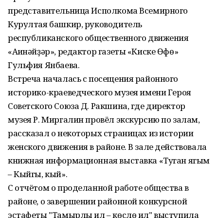
представительница Исполкома Всемирного
Курултая башкир, руководитель
республиканского общественного движения
«Ағинәйҙәр», редактор газеты «Киске Өфө»
Гульфия Янбаева.
Встреча началась с посещения районного
историко-краеведческого музея имени Героя
Советского Союза Д. Ракшина, где директор
музея Р. Миргалин провёл экскурсию по залам,
рассказал о некоторых страницах из истории
женского движения в районе. В зале действовала
книжная информационная выставка «Туган ягым
– Кыйгы, кый».
С отчётом о проделанной работе общества в
районе, о завершении районной конкурсной
эстафеты "Тамырлы ил – көслө ил" выступила