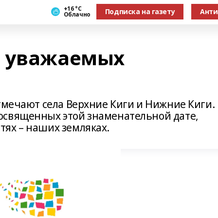
+16 °С
Подписка на газету
Анти
Облачно
и уважаемых
тмечают села Верхние Киги и Нижние Киги.
освященных этой знаменательной дате,
ях – наших земляках.