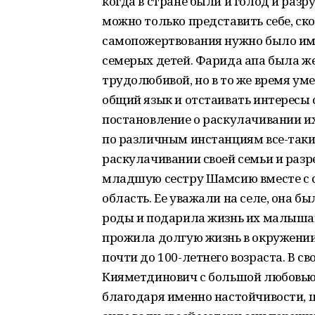
когда в стране были и голод и разр
можно только представить себе, ск
самопожертвования нужно было имет
семерых детей. Фарида апа была же
трудолюбивой, но в то же время ум
общий язык и отстаивать интересы 
постановление о раскулачивании их
по различным инстанциям все-таки
раскулачивании своей семьи и разре
младшую сестру Шамсию вместе с 
область. Ее уважали на селе, она 
роды и подарила жизнь их малышам
прожила долгую жизнь в окружении
почти до 100-летнего возраста. В 
Кияметдинович с большой любовью п
благодаря именно настойчивости, 