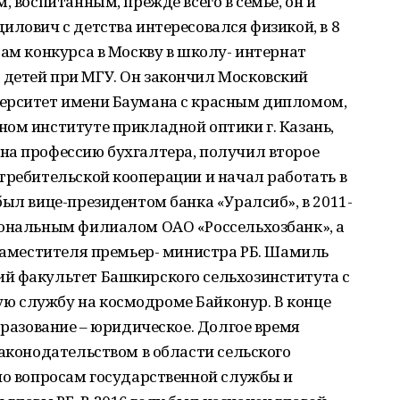
, воспитанным, прежде всего в семье, он и
илович с детства интересовался физикой, в 8
там конкурса в Москву в школу- интернат
детей при МГУ. Он закончил Московский
верситет имени Баумана с красным дипломом,
ом институте прикладной оптики г. Казань,
на профессию бухгалтера, получил второе
требительской кооперации и начал работать в
был вице-президентом банка «Уралсиб», в 2011-
иональным филиалом ОАО «Россельхозбанк», а
 заместителя премьер- министра РБ. Шамиль
й факультет Башкирского сельхозинститута с
ю службу на космодроме Байконур. В конце
бразование – юридическое. Долгое время
законодательством в области сельского
по вопросам государственной службы и