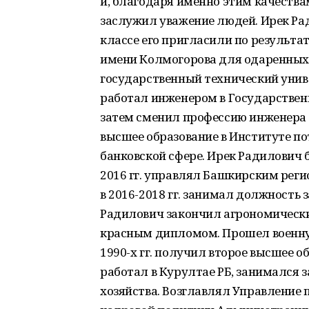
и, благодаря именно этим качествам
заслужил уважение людей. Ирек Рад
классе его пригласили по результа
имени Колмогорова для одаренных 
государственный технический уни
работал инженером в Государственн
затем сменил профессию инженера 
высшее образование в Институте по
банковской сфере. Ирек Радилович 
2016 гг. управлял Башкирским рег
в 2016-2018 гг. занимал должность
Радилович закончил агрономически
красным дипломом. Прошел военну
1990-х гг. получил второе высшее о
работал в Курултае РБ, занимался 
хозяйства. Возглавлял Управление 