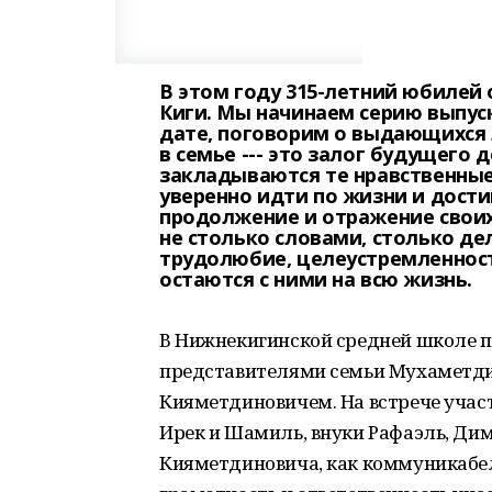
В этом году 315-летний юбилей
Киги. Мы начинаем серию выпус
дате, поговорим о выдающихся 
в семье --- это залог будущего 
закладываются те нравственные
уверенно идти по жизни и дости
продолжение и отражение своих
не столько словами, столько де
трудолюбие, целеустремленность
остаются с ними на всю жизнь.
В Нижнекигинской средней школе 
представителями семьи Мухаметди
Кияметдиновичем. На встрече учас
Ирек и Шамиль, внуки Рафаэль, Дим
Кияметдиновича, как коммуникабель