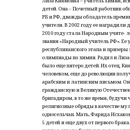
Лиза Киямовна – учитель химии, вс
детей. Она – Почетный работник об
РБ и РФ, дважды обладатель премии
учителя. В 2002 году ее наградили
2010 году стала Народным учите- ле
звания «Народный учитель РФ». Ее
республиканского этапа и призеры
олимпиады по химии. Радил и Лиза 
было еще пятеро детей. Их отец, 
человеком, еще до революции получ
арабским и латинским письмом. Он
гражданскую и Великую Отечественн
бригадиром, в то же время, будучи
религиозные обряды в качестве му
односельчан. Мать, Фарида Исхаков
5 детей и еще двух от первого брака