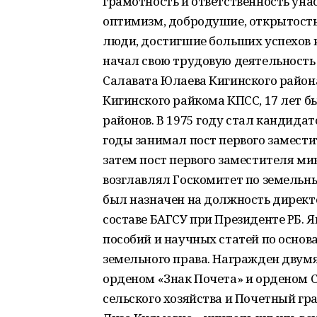
грамотность и ответственность унас
оптимизм, добродушие, открытость
люди, достигшие больших успехов и
начал свою трудовую деятельность 
Салавата Юлаева Кигинского район
Кигинского райкома КПСС, 17 лет б
районов. В 1975 году стал кандидат
годы занимал пост первого замест
затем пост первого заместителя ми
возглавлял Госкомитет по земельны
был назначен на должность директ
составе БАГСУ при Президенте РБ. 
пособий и научных статей по основ
земельного права. Награжден двум
орденом «Знак Почета» и орденом 
сельского хозяйства и Почетный гр