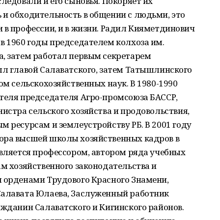
ледовали и его сыновья. Покоряет их
 и обходительность в общении с людьми, это
 в профессии, и в жизни. Радил Кияметдинович
в 1960 годы председателем колхоза им.
а, затем работал первым секретарем
ыл главой Салаватского, затем Татышлинского
ом сельскохозяйственных наук. В 1980-1990
ителя председателя Агро-промсоюза БАССР,
нистра сельского хозяйства и продовольствия,
м ресурсам и землеустройству РБ. В 2001 году
ора высшей школы хозяйственных кадров в
Является профессором, автором ряда учебных
ам хозяйственного законодательства и
я орденами Трудового Красного Знамени,
Салавата Юлаева, Заслуженный работник
ажданин Салаватского и Кигинского районов.