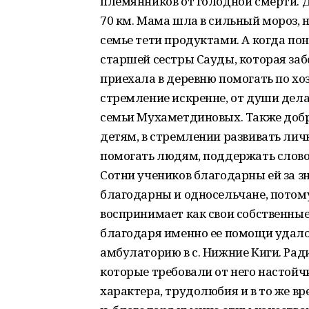
племянников от голодной смерти. Д
70 км. Мама шла в сильный мороз, 
семье тети продуктами. А когда п
старшей сестры Сауды, которая забо
приехала в деревню помогать по хоз
стремление искренне, от души дела
семьи Мухаметдиновых. Также добр
детям, в стремлении развивать лич
помогать людям, поддержать словом
Сотни учеников благодарны ей за з
благодарны и односельчане, потом
воспринимает как свои собственные 
благодаря именно ее помощи удало
амбулаторию в с. Нижние Киги. Ра
которые требовали от него настой
характера, трудолюбия и в то же в