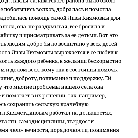
о д. Лаклы Салаватского района было около
не побоявшись волков, добралась и помогла
онадобилась помощь самой Лизы Киямовны для
лела, она, не раздумывая, все бросила и
яйству и присматривать за ее детьми. Вот это
ть людям добро было воспитано у всех детей
ота Лизы Киямовны выражается в ее любви к
ность каждого ребенка, в желании бескорыстно
 и делом всех, кому она в состоянии помочь.
нания, доброту, понимание и поддержку. Ей
у что многие проблемы нашего села она
и помогает в их решении, так, например,
сь сохранить сельскую врачебную
дил Кияметдинович работал на должностях,
чивости, самодисциплины, твердости
ремя чело- вечности, порядочности, понимания