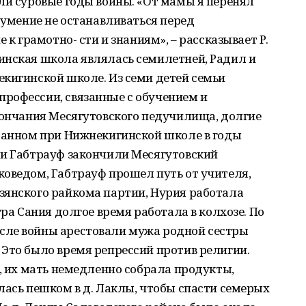
ли суровые годы войны. «От мамы я перенял
 умение не останавливаться перед
 к грамотно- сти и знаниям», – рассказывает Р.
инская школа являлась семилетней, Радил и
кигинской школе. Из семи детей семьи
рофессии, связанные с обучением и
кончания Месягутовского педучилища, долгие
зданном при Нижнекигинской школе в годы
 и Габтрауф закончили Месягутовский
коведом, Габтрауф прошел путь от учителя,
зянского райкома партии, Нурия работала
тра Сания долгое время работала в колхозе. По
сле войны арестовали мужа родной сестры
Это было время репрессий против религии.
е, их мать немедленно собрала продукты,
лась пешком в д. Лаклы, чтобы спасти семерых