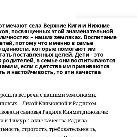
 отмечают села Верхние Киги и Нижние
ков, посвященных этой знаменательной
личностях – наших земляках. Воспитание
детей, потому что именно в семье
 ценности, которые помогают им
гать поставленных целей. Дети - это
 родителей, в семье они воспитываются
лами и, если с детства им прививаются
 и настойчивость, то эти качества
прошла встреча с нашими земляками,
новых – Лизой Киямовной и Радилом
твовали сыновья Радила Кияметдиновича:
а и Тимур. Такие качества Радила
ность, строгость, требовательность,