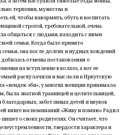
уха, а затем наступили тяжелые годы войны,
олько терпения, мужества и
ь ей, чтобы накормить, обуть и воспитать
нщиной строгой, требовательной, очень
ела общаться с людьми, находить с ними
своей семьи. Когда было принято
 семьи, она после долгих и нудных хождений
 добилась отмены постановления о
шения на вступление в колхоз, а вот ее
семьей раскулачили и выслали в Иркутскую
была «кендек-эби», у многих женщин принимала
, была знатной травницей и целительницей,
 благодарных, заботливых детей и внуков
своей книге воспоминаний «Живу и помню» Радил
ишет о своих родителях. Он считает, что
целеустремленности, твердости характера и