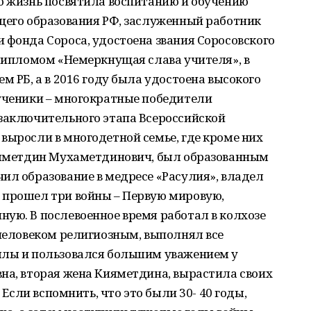
ю жизнь посвятила воспитанию и обучению
щего образования РФ, заслуженный работник
 фонда Сороса, удостоена звания Соросовского
 дипломом «Немеркнущая слава учителя», в
м РБ, а в 2016 году была удостоена высокого
 ученики – многократные победители
 заключительного этапа Всероссийской
выросли в многодетной семье, где кроме них
Кияметдин Мухаметдинович, был образованным
ил образование в медресе «Расулия», владел
 прошел три войны – Первую мировую,
ую. В послевоенное время работал в колхозе
 человеком религиозным, выполнял все
ллы и пользовался большим уважением у
на, вторая жена Кияметдина, вырастила своих
. Если вспомнить, что это были 30- 40 годы,