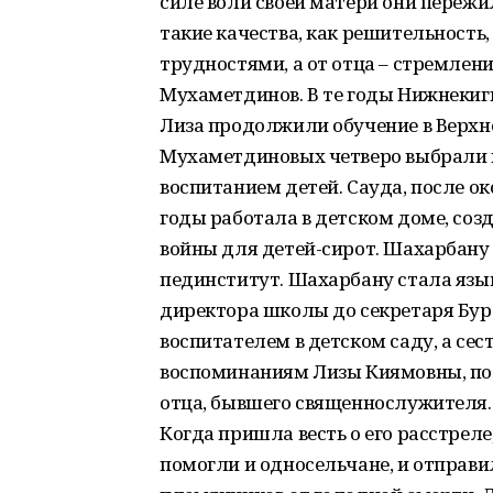
силе воли своей матери они пережи
такие качества, как решительность,
трудностями, а от отца – стремление
Мухаметдинов. В те годы Нижнекиг
Лиза продолжили обучение в Верхне
Мухаметдиновых четверо выбрали п
воспитанием детей. Сауда, после о
годы работала в детском доме, со
войны для детей-сирот. Шахарбану
пединститут. Шахарбану стала язы
директора школы до секретаря Бур
воспитателем в детском саду, а сес
воспоминаниям Лизы Киямовны, по
отца, бывшего священнослужителя. 
Когда пришла весть о его расстрел
помогли и односельчане, и отправи