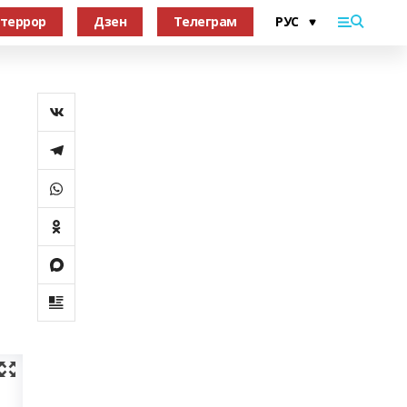
террор
Дзен
Телеграм