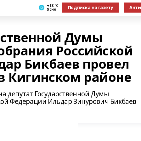
+18 °С
Подписка на газету
Анти
Ясно
рственной Думы
обрания Российской
ар Бикбаев провел
в Кигинском районе
на депутат Государственной Думы
кой Федерации Ильдар Зинурович Бикбаев