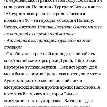
- В европейских странах в этом году побывали 5,4
млн. россиян. По линии «Туртранс-Вояж» в числе
166 туристов из разных городов России я
побывал в 16 – ти городах, объездил Польшу,
Чехию,
Австрию, Италию, Ватикан. Ознакомился с
их историей и современной жизнью.
- Что ценного вы приобрели для себя из этой
поездки?
- Я любовался красотой природы, и не забыть
мне Альпийские горы, реки Дунай, Тибр, озеро
Вёртерзее, вулкан Везувий… Как историку, для
меня было огромной радостью посещение места
Аустерлицкого сражения российских и
австрийских воинов против армии Наполеона. А
посетить Вену, «вечный город Рим» и
«государство в государстве» – Ватикан – для