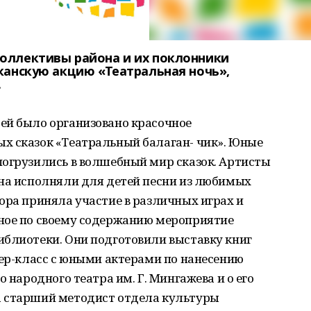
оллективы района и их поклонники
канскую акцию «Театральная ночь»,
.
ей было организовано красочное
х сказок «Театральный балаган- чик». Юные
погрузились в волшебный мир сказок. Артисты
уна исполняли для детей песни из любимых
ора приняла участие в различных играх и
ное по своему содержанию мероприятие
иблиотеки. Они подготовили выставку книг
тер-класс с юными актерами по нанесению
о народного театра им. Г. Мингажева и о его
а старший методист отдела культуры