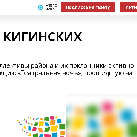
+18 °С
Подписка на газету
Анти
Ясно
Ь КИГИНСКИХ
ллективы района и их поклонники активно
акцию «Театральная ночь», прошедшую на