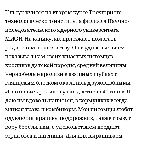
Ильсур учится на втором курсе Трехгорного
технологического института филиала Научно-
иследовательского ядерного университета
МИФИ. На каникулах приезжает помогать
родителям по хозяйству. Он с удовольствием
показывал нам своих ушастых питомцев -
кроликов датской породы, средней величины.
Черно-белые кролики в изящных шубках с
глянцевым блеском оказались дружелюбными.
«Поголовье кроликов у нас достигло 40 голов. Я
даю им вдоволь напиться, в кормушках всегда
мягкая трава и комбикорм. Мои питомцы любят
одуванчик, крапиву, подорожник, также грызут
кору березы, ивы, с удовольствием поедают
зерна овса и пшеницы. Для них выращиваем