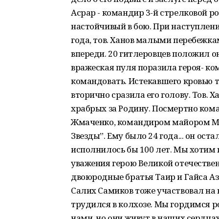
Асрар - командир 3-й стрелковой 
настойчивый в бою. При наступлении
года, тов. Ханов малыми перебежкам
впереди. 20 гитлеровцев положил о
вражеская пуля поразила героя- ко
командовать. Истекавшего кровью то
вторично сразила его голову. Тов. 
храбрых за Родину. Посмертно ко
Жмаченко, командиром майором М
Звезды”. Ему было 24 года... он ост
исполнилось бы 100 лет. Мы хотим п
уважения герою Великой отечествен
двоюродные братья Таир и Гайса А
Салих Самиков тоже участвовал на в
трудился в колхозе. Мы гордимся р
нами, но они живут в наших сердцах