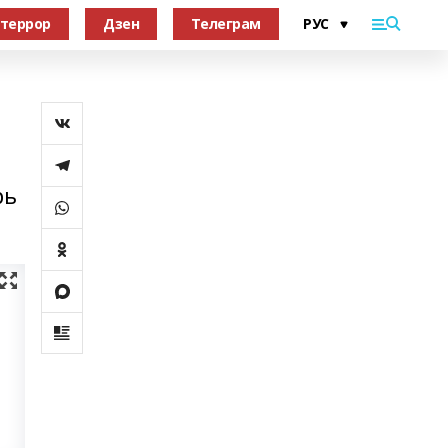
террор
Дзен
Телеграм
рь