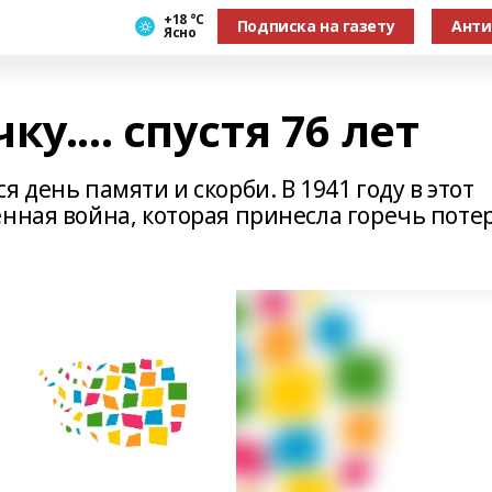
+18 °С
Подписка на газету
Анти
Ясно
у.... спустя 76 лет
 день памяти и скорби. В 1941 году в этот
нная война, которая принесла горечь поте