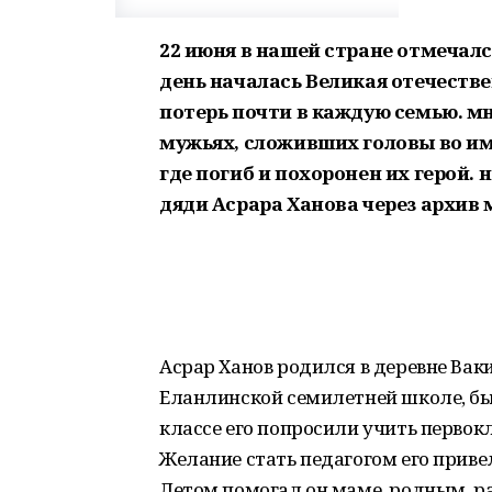
22 июня в нашей стране отмечался
день началась Великая отечестве
потерь почти в каждую семью. мн
мужьях, сложивших головы во им
где погиб и похоронен их герой. 
дяди Асрара Ханова через архив
Асрар Ханов родился в деревне Ваки
Еланлинской семилетней школе, бы
классе его попросили учить первокл
Желание стать педагогом его приве
Летом помогал он маме, родным, ра