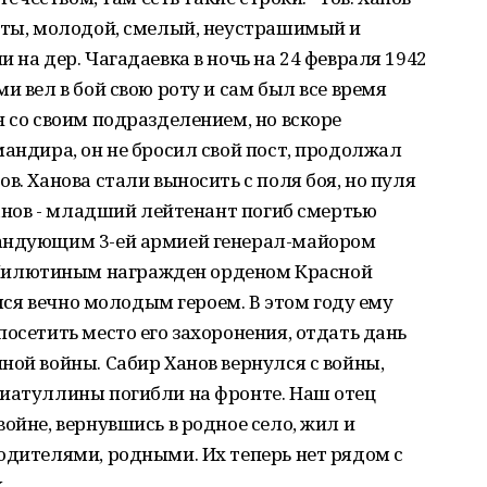
роты, молодой, смелый, неустрашимый и
 на дер. Чагадаевка в ночь на 24 февраля 1942
и вел в бой свою роту и сам был все время
н со своим подразделением, но вскоре
мандира, он не бросил свой пост, продолжал
в. Ханова стали выносить с поля боя, но пуля
Ханов - младший лейтенант погиб смертью
мандующим 3-ей армией генерал-майором
илютиным награжден орденом Красной
ался вечно молодым героем. В этом году ему
осетить место его захоронения, отдать дань
ной войны. Сабир Ханов вернулся с войны,
зиатуллины погибли на фронте. Наш отец
ойне, вернувшись в родное село, жил и
одителями, родными. Их теперь нет рядом с
.