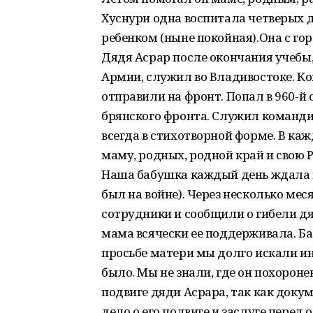
Хуснури одна воспитала четверых 
ребенком (ныне покойная).Она с гор
Дядя Асрар после окончания учебы, 
Армии, служил во Владивостоке. Ко
отправили на фронт. Попал в 960-й
брянского фронта. Служил команди
всегда в стихотворной форме. В ка
маму, родных, родной край и свою 
Наша бабушка каждый день ждала ве
был на войне). Через несколько ме
сотрудники и сообщили о гибели д
мама всячески ее поддерживала. Б
просьбе матери мы долго искали ин
было. Мы не знали, где он похоронен
подвиге дяди Асрара, так как доку
дело о его подвиге и заслуге перед о