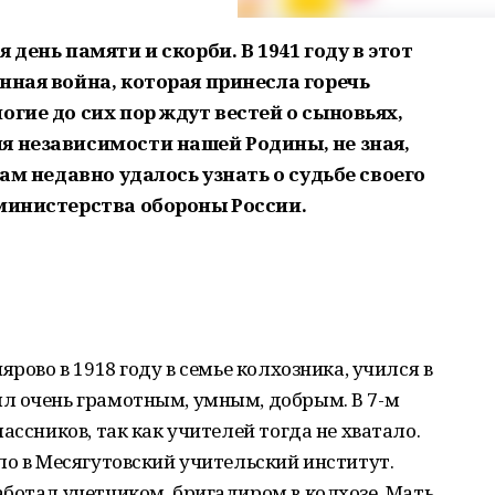
 день памяти и скорби. В 1941 году в этот
нная война, которая принесла горечь
огие до сих пор ждут вестей о сыновьях,
я независимости нашей Родины, не зная,
нам недавно удалось узнать о судьбе своего
 министерства обороны России.
ярово в 1918 году в семье колхозника, учился в
л очень грамотным, умным, добрым. В 7-м
ассников, так как учителей тогда не хватало.
ло в Месягутовский учительский институт.
ботал учетчиком, бригадиром в колхозе. Мать