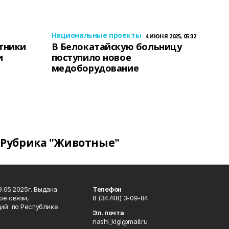
Национальные проекты
4 ИЮНЯ 2025, 05:32
тники
В Белокатайскую больницу
и
поступило новое
медоборудование
Рубрика "Животные"
.05.2025г. Выдана
Телефон
ре связи,
8 (34748) 3-09-84
ий по Республике
Эл. почта
nashi_kigi@mail.ru