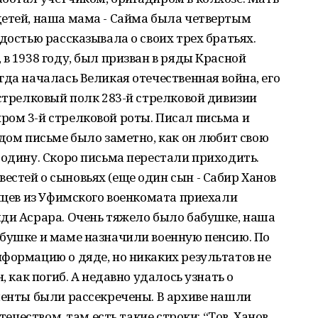
детей, наша мама - Сайма была четвертым
достью рассказывала о своих трех братьях.
в 1938 году, был призван в ряды Красной
гда началась Великая отечественная война, его
 стрелковый полк 283-й стрелковой дивизии
ром 3-й стрелковой роты. Писал письма и
ждом письме было заметно, как он любит свою
Родину. Скоро письма перестали приходить.
стей о сыновьях (еще один сын - Сабир Ханов
сяцев из Уфимского военкомата приехали
яди Асрара. Очень тяжело было бабушке, наша
абушке и маме назначили военную пенсию. По
формацию о дяде, но никаких результатов не
, как погиб. А недавно удалось узнать о
менты были рассекречены. В архиве нашли
течеством, там есть такие строки: “Тов. Ханов