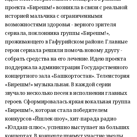
проекта «Бирешмә!» возникла в связи с реальной
историей мальчика с ограниченными
возможностями здоровья - верного зрителя
сериала, поклонника группы «Бирешмә!»,
проживающего в Гафурийском районе. Главные
герои сериала решили помочь новому другу -
собрать средства на его лечение. Идею проекта
поддержала администрация Государственного
концертного зала «Башкортостан». Телеистория
«Бирешмә!» музыкальная. В каждой серии
звучало несколько песен в исполнении главных
героев. Сформировалась яркая вокальная группа
«Бирешмә!», которая стала победителем
конкурсов «Йәшлек-шоу», хит-парада радио
«Юлдаш-плюс», успешно выступает на больших
концертах. В концерте примут участие звезды