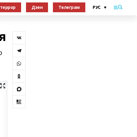
террор
Дзен
Телеграм
я
о