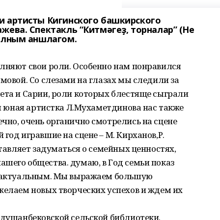
и артисты Кигинского башкирского
жева. Спектакль “Китмәгеҙ, торналар” (Не
полным аншлагом.
олняют свои роли. Особенно нам понравился
мовой. Со слезами на глазах мы следили за
ета и Сарии, роли которых блестяще сыграли
ая юная артистка Л.Мухаметдинова нас также
чно, очень органично смотрелись на сцене
год игравшие на сцене – М. Кирханов,Р.
ставляет задуматься о семейных ценностях,
шего общества. думаю, в Год семьи показ
о актуальным. Мы выражаем большую
желаем новых творческих успехов и ждем их
 душанбековской сельской библиотеки.