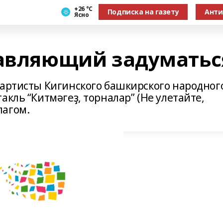
+26 °С
Подписка на газету
Анти
Ясно
тавляющий задуматьс
 артисты Кигинского башкирского народног
акль “Китмәгеҙ, торналар” (Не улетайте,
лагом.