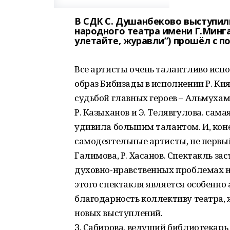
В СДК С. Душанбеково выступил
народного театра имени Г.Минга
улетайте, журавли”) прошёл с 
Все артисты очень талантливо исп
образ Бибизады в исполнении Р. Кия
судьбой главных героев – Альмухам
Р. Казыханов и Э. Телявгулова. сам
удивила большим талантом. И, коне
самодеятельные артисты, не первый 
Галимова, Р. Хасанов. Спектакль за
духовно-нравственных проблемах на
этого спектакля является особенн
благодарность коллективу театра, 
новых выступлений.
З. Сабирова, ведущий библиотекарь