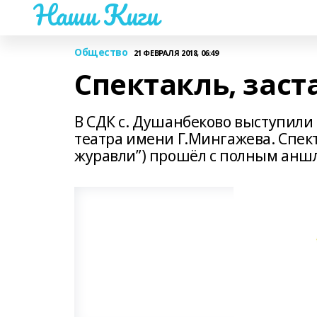
Наши Киги
Общество
21 ФЕВРАЛЯ 2018, 06:49
Спектакль, зас
В СДК с. Душанбеково выступили
театра имени Г.Мингажева. Спект
журавли”) прошёл с полным анш