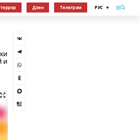
террор
Дзен
Телеграм
ски
й и