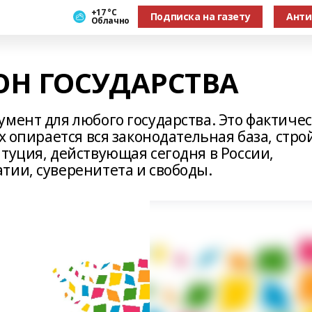
+17 °С
Подписка на газету
Анти
Облачно
ОН ГОСУДАРСТВА
мент для любого государства. Это фактиче
х опирается вся законодательная база, стро
туция, действующая сегодня в России,
тии, суверенитета и свободы.