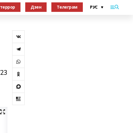
террор
Дзен
Телеграм
723