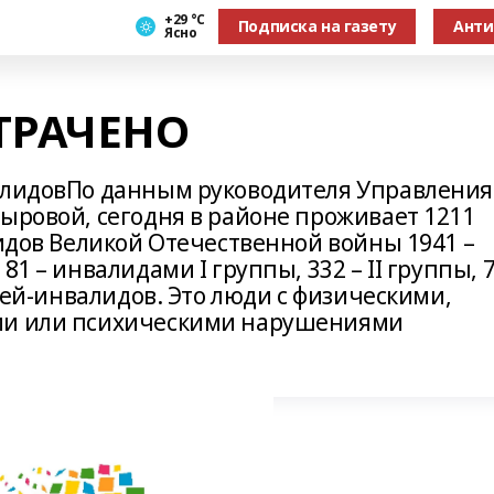
+29 °С
Подписка на газету
Анти
Ясно
ТРАЧЕНО
валидовПо данным руководителя Управления
ыровой, сегодня в районе проживает 1211
лидов Великой Отечественной войны 1941 –
81 – инвалидами I группы, 332 – II группы, 
етей-инвалидов. Это люди с физическими,
ми или психическими нарушениями