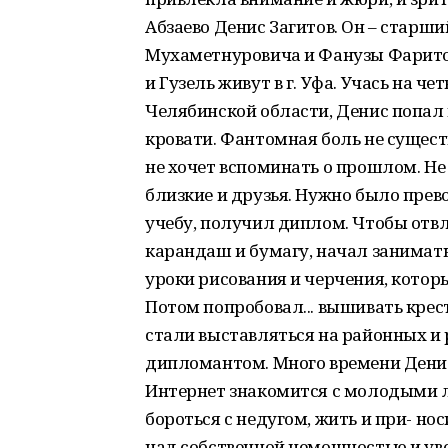
Абзаево Денис Загитов. Он – стар
Мухаметнуровича и Фанузы Фаритов
и Гузель живут в г. Уфа. Учась на ч
Челябинской области, Денис попал
кровати. Фантомная боль не сущест
не хочет вспоминать о прошлом. Н
близкие и друзья. Нужно было прево
учебу, получил диплом. Чтобы отвл
карандаш и бумагу, начал занимат
уроки рисования и черчения, которы
Потом попробовал... вышивать крес
стали выставляться на районных и 
дипломантом. Много времени Денис
Интернет знакомится с молодыми л
бороться с недугом, жить и при- но
над собственной немощностью и уве