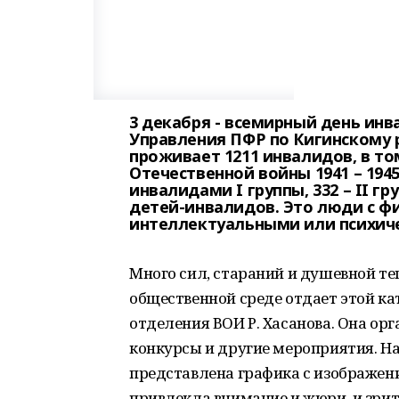
3 декабря - всемирный день ин
Управления ПФР по Кигинскому р
проживает 1211 инвалидов, в то
Отечественной войны 1941 – 1945
инвалидами I группы, 332 – II гру
детей-инвалидов. Это люди с ф
интеллектуальными или психич
Много сил, стараний и душевной те
общественной среде отдает этой к
отделения ВОИ Р. Хасанова. Она ор
конкурсы и другие мероприятия. Н
представлена графика с изображен
привлекла внимание и жюри, и зрит