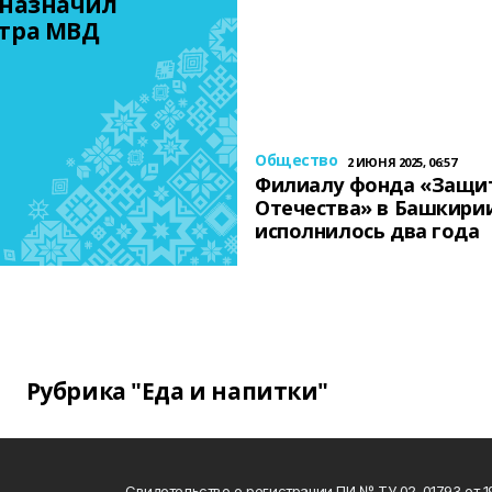
назначил 
тра МВД
Общество
2 ИЮНЯ 2025, 06:57
Филиалу фонда «Защи
Отечества» в Башкири
исполнилось два года
Рубрика "Еда и напитки"
Свидетельство о регистрации ПИ № ТУ 02-01793 от 19