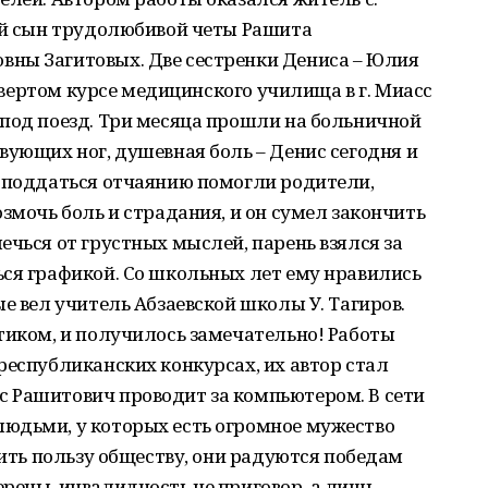
ший сын трудолюбивой четы Рашита
ны Загитовых. Две сестренки Дениса – Юлия
етвертом курсе медицинского училища в г. Миасс
 под поезд. Три месяца прошли на больничной
вующих ног, душевная боль – Денис сегодня и
е поддаться отчаянию помогли родители,
змочь боль и страдания, и он сумел закончить
ечься от грустных мыслей, парень взялся за
ься графикой. Со школьных лет ему нравились
е вел учитель Абзаевской школы У. Тагиров.
тиком, и получилось замечательно! Работы
республиканских конкурсах, их автор стал
 Рашитович проводит за компьютером. В сети
юдьми, у которых есть огромное мужество
сить пользу обществу, они радуются победам
рены, инвалидность не приговор, а лишь