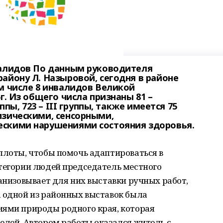
валидов По данным руководителя
айону Л. Назыровой, сегодня в районе
м числе 8 инвалидов Великой
г. Из общего числа признаны 81 –
ппы, 723 – III группы, также имеется 75
изическими, сенсорными,
ескими нарушениями состояния здоровья.
плоты, чтобы помочь адаптироваться в
атегории людей председатель местного
ганизовывает для них выставки ручных работ,
а одной из районных выставок была
иями природы родного края, которая
елей. Автором работы оказался житель с.