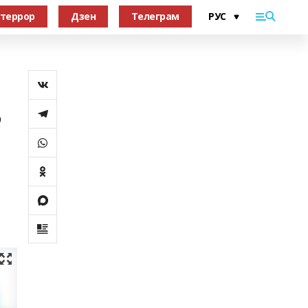
террор
Дзен
Телеграм
р