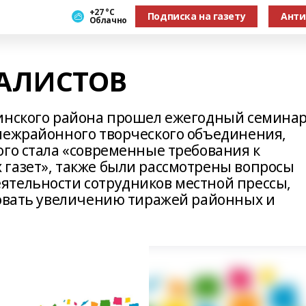
+27 °С
Подписка на газету
Анти
Облачно
АЛИСТОВ
линского района прошел ежегодный семина
межрайонного творческого объединения,
ого стала «современные требования к
газет», также были рассмотрены вопросы
ятельности сотрудников местной прессы,
вовать увеличению тиражей районных и