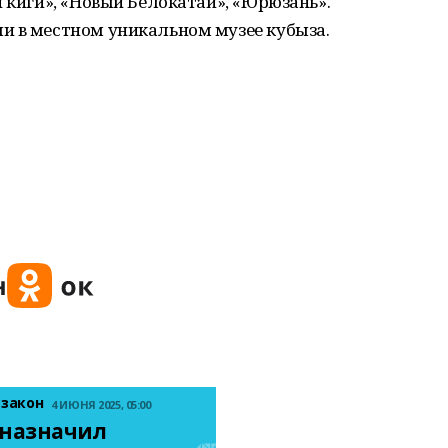
и киги», «Новый Белокатай», «Юрюзань».
и в местном уникальном музее кубыза.
 закон
4 ИЮНЯ 2025, 05:00
назначил 