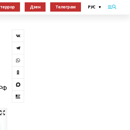
террор
Дзен
Телеграм
 РФ