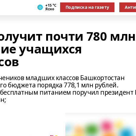
+15 °С
Подписка на газету
Анти
Ясно
олучит почти 780 млн
ние учащихся
сов
 учеников младших классов Башкортостан
го бюджета порядка 778,1 млн рублей.
бесплатным питанием поручил президент
н;