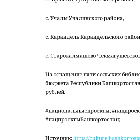
с. Учалы Учалинского района,
с. Караидель Караидельского район
с. Старокалмашево Чекмагушевског
На оснащение пяти сельских библи
бюджета Республики Башкортостан 
рублей.
#национальныепроекты; #нацпроект
#нацпроектыБашкортостан;
Источник:
https://culture.bashkortos