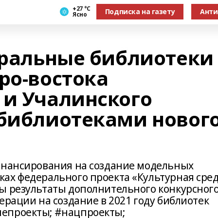
+27 °С
Подписка на газету
Анти
Ясно
нтральные библиотеки
ро-востока
 и Учалинского
 библиотеками новог
инансирования на создание модельных
ах федерального проекта «Культурная сре
ы результаты дополнительного конкурсног
ерации на создание в 2021 году библиотек
епроекты; #нацпроекты;