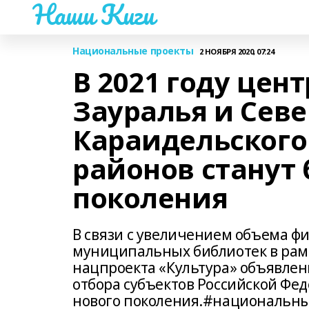
Наши Киги
Национальные проекты
2 НОЯБРЯ 2020, 07:24
В 2021 году це
Зауралья и Севе
Караидельского
районов станут
поколения
В связи с увеличением объема ф
муниципальных библиотек в рамк
нацпроекта «Культура» объявлен
отбора субъектов Российской Фед
нового поколения.#национальны