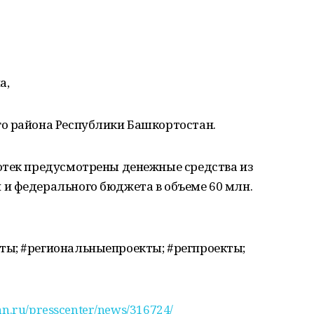
а,
о района Республики Башкортостан.
отек предусмотрены денежные средства из
и федерального бюджета в объеме 60 млн.
ы; #региональныепроекты; #регпроекты;
tan.ru/presscenter/news/316724/