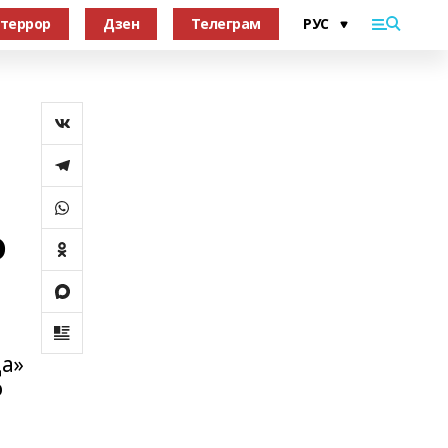
террор
Дзен
Телеграм
о
да»
о