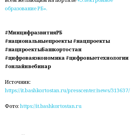
образование РБ».
#МинцифразвитияРБ
#национальныепроекты #нацпроекты
#нацпроектыБашкортостан
#цифроваяэкономика #цифровыетехнологии
#онлайнвебинар
Источник:
https://it.bashkortostan.ru/presscenter/news/313637/
Фото:
https://it.bashkortostan.ru