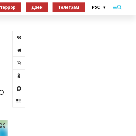
террор
Дзен
Телеграм
р
ОО