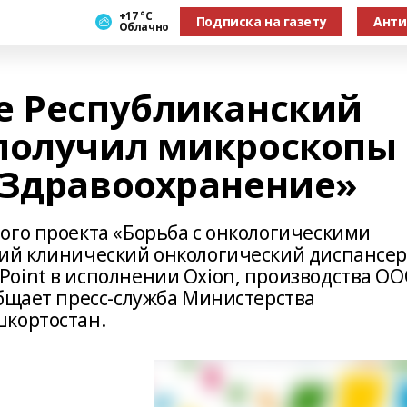
+17 °С
Подписка на газету
Анти
Облачно
е Республиканский
получил микроскопы
«Здравоохранение»
ого проекта «Борьба с онкологическими
кий клинический онкологический диспансе
oint в исполнении Oxion, производства О
общает пресс-служба Министерства
шкортостан.