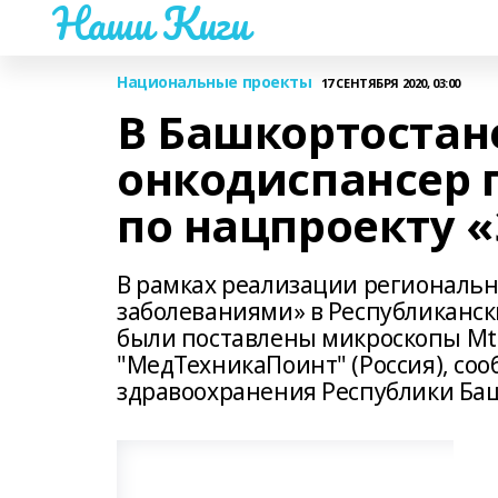
Наши Киги
Национальные проекты
17 СЕНТЯБРЯ 2020, 03:00
В Башкортостан
онкодиспансер 
по нацпроекту 
В рамках реализации региональн
заболеваниями» в Республиканс
были поставлены микроскопы MtP
"МедТехникаПоинт" (Россия), со
здравоохранения Республики Ба