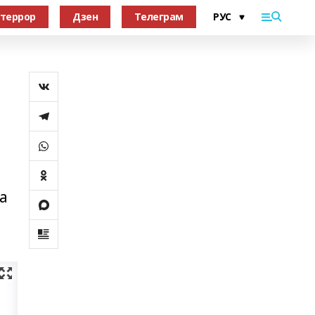
террор
Дзен
Телеграм
а