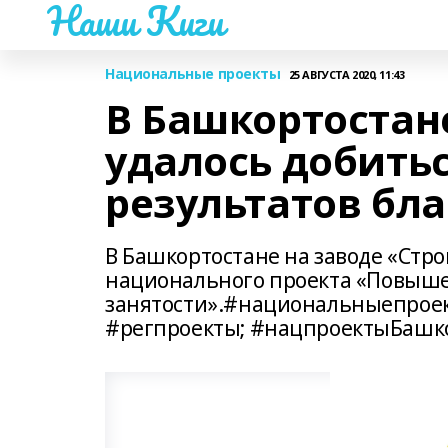
Наши Киги
Национальные проекты
25 АВГУСТА 2020, 11:43
В Башкортостан
удалось добить
результатов бл
В Башкортостане на заводе «Стр
национального проекта «Повыше
занятости».#национальныепроек
#регпроекты; #нацпроектыБашко