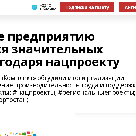
+23 °С
Подписка на газету
Анти
Облачно
е предприятию
ся значительных
агодаря нацпроекту
опКомплект» обсудили итоги реализации
ние производительность труда и поддержк
ты; #нацпроекты; #региональныепроекты;
ртостан;