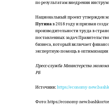
по результатам внедрения инструм
Национальный проект утвержден 
Путина
в 2018 году и призван созд
производительности труда в стране
поставленных задач Правительств
бизнеса, который включает финанс
экспертную помощь в оптимизации 
Пресс-служба Министерства экономи
РБ
Источник:
https://economy-new.bashk
Фото: https://economy-new.bashkorto