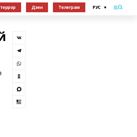
террор
Дзен
Телеграм
й
о