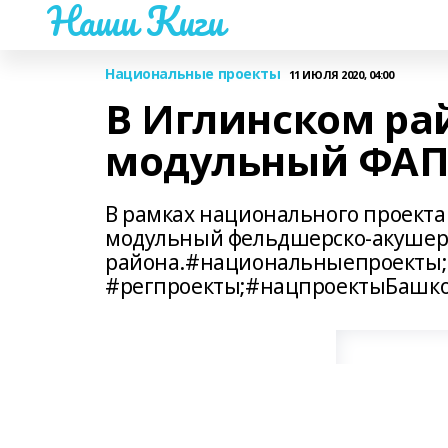
Наши Киги
Национальные проекты
11 ИЮЛЯ 2020, 04:00
В Иглинском ра
модульный ФА
В рамках национального проект
модульный фельдшерско-акушерск
района.#национальныепроекты;
#регпроекты;#нацпроектыБашко