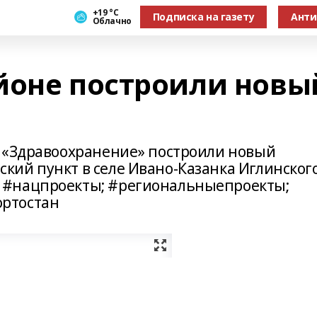
+19 °С
Подписка на газету
Анти
Облачно
йоне построили новы
П
а «Здравоохранение» построили новый
ий пункт в селе Ивано-Казанка Иглинског
 #нацпроекты; #региональныепроекты;
ртостан