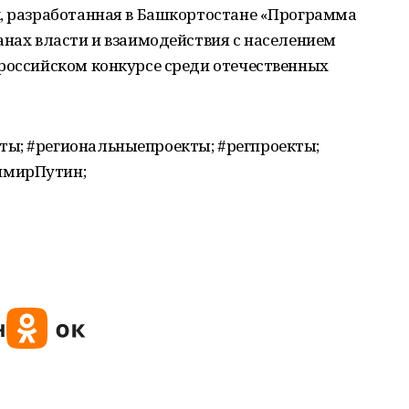
к, разработанная в Башкортостане «Программа
анах власти и взаимодействия с населением
ероссийском конкурсе среди отечественных
ы; #региональныепроекты; #регпроекты;
имирПутин;