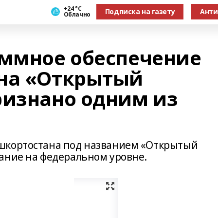
+24 °С
Подписка на газету
Анти
Облачно
аммное обеспечение
ана «Открытый
ризнано одним из
шкортостана под названием «Открытый
ание на федеральном уровне.