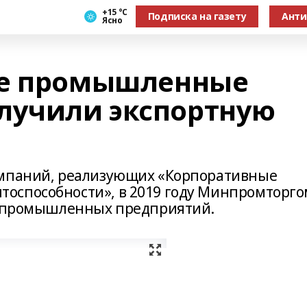
+15 °С
Подписка на газету
Анти
Ясно
не промышленные
лучили экспортную
омпаний, реализующих «Корпоративные
оспособности», в 2019 году Минпромторго
16 промышленных предприятий.