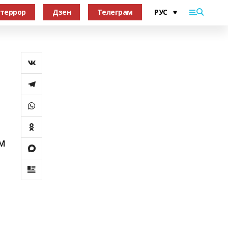
террор
Дзен
Телеграм
м