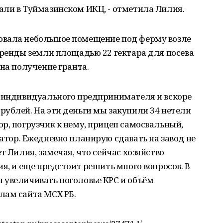
али в Туймазинском ИКЦ, - отметила Лилия.
овала небольшое помещение под ферму возле
аренды земли площадью 22 гектара для посева
 на получение гранта.
е индивидуального предпринимателя и вскоре
ублей. На эти деньги мы закупили 34 нетели
р, погрузчик к нему, прицеп самосвальный,
атор. Ежедневно планирую сдавать на завод не
т Лилия, замечая, что сейчас хозяйство
я, и еще предстоит решить много вопросов. В
 увеличивать поголовье КРС и объём
лам сайта МСХ РБ.