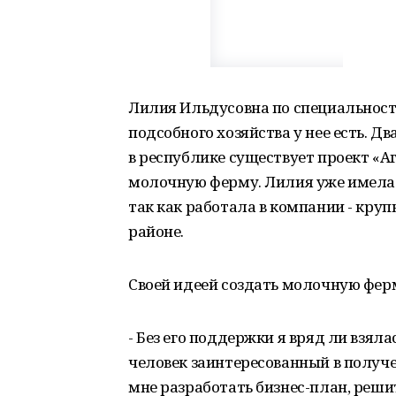
Лилия Ильдусовна по специальност
подсобного хозяйства у нее есть. Два
в республике существует проект «Аг
молочную ферму. Лилия уже имела 
так как работала в компании - кр
районе.
Своей идеей создать молочную фер
- Без его поддержки я вряд ли взяла
человек заинтересованный в получ
мне разработать бизнес-план, реш