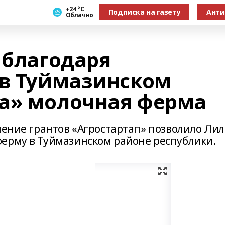
+24 °С
Подписка на газету
Анти
Облачно
 благодаря
 в Туймазинском
а» молочная ферма
ление грантов «Агростартап» позволило Ли
ерму в Туймазинском районе республики.