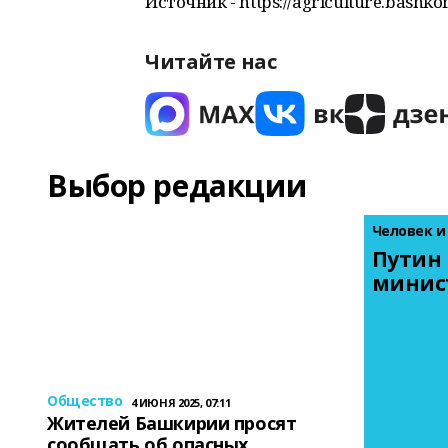
Источник - https://agriculture.bashko
Читайте нас
Выбор редакции
Человек и
Путин 
минис
Общество
4 ИЮНЯ 2025, 07:11
Жителей Башкирии просят
сообщать об опасных