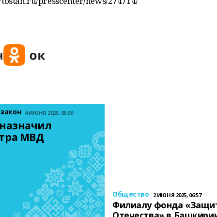
rtostan.ru/presscenter/news/274714/
 закон
4 ИЮНЯ 2025, 05:00
назначил 
тра МВД
Общество
2 ИЮНЯ 2025, 06:57
Филиалу фонда «Защи
Отечества» в Башкири