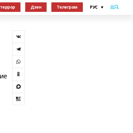
террор
Дзен
Телеграм
лие