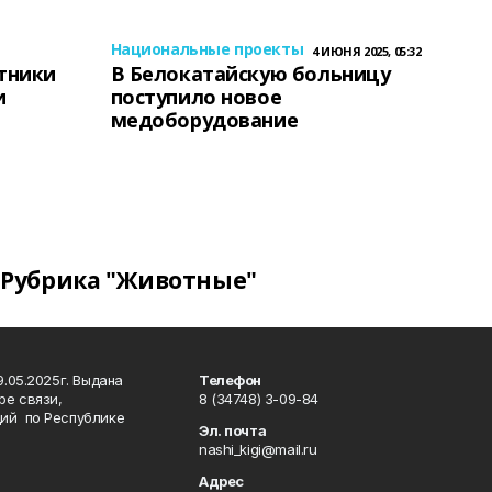
Национальные проекты
4 ИЮНЯ 2025, 05:32
тники
В Белокатайскую больницу
и
поступило новое
медоборудование
Рубрика "Животные"
.05.2025г. Выдана
Телефон
ре связи,
8 (34748) 3-09-84
ий по Республике
Эл. почта
nashi_kigi@mail.ru
Адрес