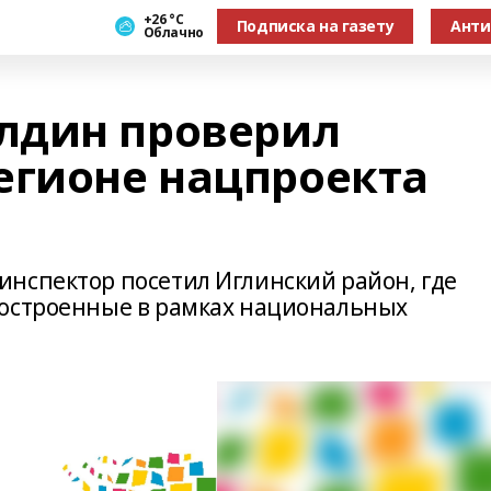
+26 °С
Подписка на газету
Анти
Облачно
лдин проверил
егионе нацпроекта
нспектор посетил Иглинский район, где
построенные в рамках национальных