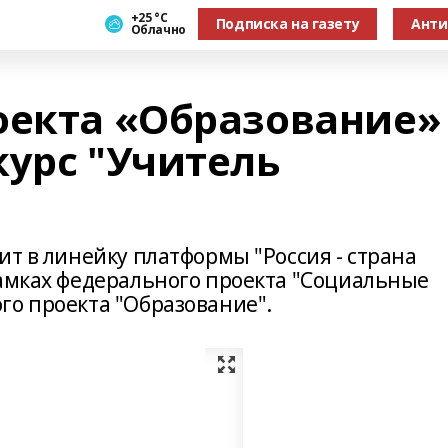
+25 °С
Подписка на газету
Анти
Облачно
оекта «Образование»
курс "Учитель
ит в линейку платформы "Россия - страна
рамках федерального проекта "Социальные
го проекта "Образование".