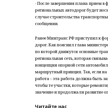
- После завершения плана прием в 
региональных автодорог будет нос
случае строительства транспортных
сообщении.
Ранее Минтранс РФ приступил к ф
дорог. Как пояснил глава министерс
по которой движутся основные тран
региональная сеть, которая связыва
концепции опорной сети автомобил
маршрутный принцип. Так, если на
работа – эта работа должна быть з
чтобы те участки, которые ремонт
значение и продолжали развитие оп
Читайте нас