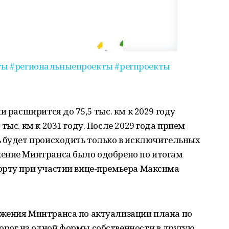
ты
#региональныепроекты
#регпроекты
и расширится до 75,5 тыс. км к 2029 году
тыс. км к 2031 году. После 2029 года прием
ь будет происходить только в исключительных
ение Минтранса было одобрено по итогам
орту при участии вице-премьера Максима
жения Минтранса по актуализации плана по
рог из одной формы собственности в другую.