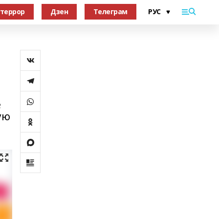
террор
Дзен
Телеграм
е
ую