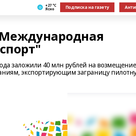
+27 °С
Подписка на газету
Анти
Ясно
"Международная
спорт"
года заложили 40 млн рублей на возмещени
паниям, экспортирующим заграницу пилотн