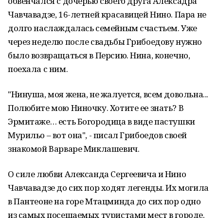
обвенчался с дочерью своего друга Алексадра
Чавчавадзе, 16-летней красавицей Нино. Пара не
долго наслаждалась семейным счастьем. Уже
через неделю после свадьбы Грибоедову нужно
было возвращаться в Персию. Нина, конечно,
поехала с ним.
"Нинуша, моя жена, не жалуется, всем довольна...
Полюбите мою Ниночку. Хотите ее знать? В
Эрмитаже… есть Богородица в виде пастушки
Мурильо – вот она", - писал Грибоедов своей
знакомой Варваре Миклашевич.
О силе любви Александа Сергеевича и Нино
Чавчавадзе до сих пор ходят легенды. Их могила
в Пантеоне на горе Мтацминда до сих пор одно
из самых посещаемых туристами мест в городе.