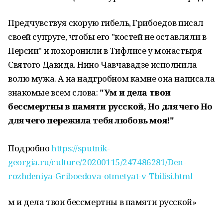
Предчувствуя скорую гибель, Грибоедов писал
своей супруге, чтобы его "костей не оставляли в
Персии" и похоронили в Тифлисе у монастыря
Святого Давида. Нино Чавчавадзе исполнила
волю мужа. А на надгробном камне она написала
знакомые всем слова:
"Ум и дела твои
бессмертны в памяти русской, Но для чего
Но
для чего пережила тебя любовь моя!"
Подробно
https://sputnik-
georgia.ru/culture/20200115/247486281/Den-
rozhdeniya-Griboedova-otmetyat-v-Tbilisi.html
м и дела твои бессмертны в памяти русской»