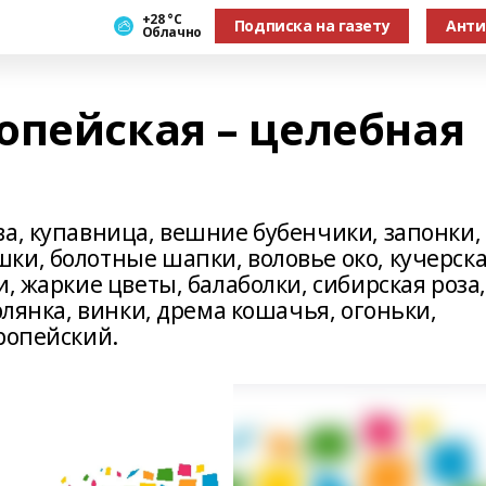
+28 °С
Подписка на газету
Анти
Облачно
опейская – целебная
ва, купавница, вешние бубенчики, запонки,
ки, болотные шапки, воловье око, кучерск
, жаркие цветы, балаболки, сибирская роза,
рлянка, винки, дрема кошачья, огоньки,
ропейский.