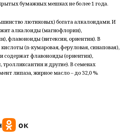
акрытых бумажных мешках не более 1 года.
льшинство лютиковых) богата алкалоидами. И
ржит алкалоиды (магнофлорин),
), флавоноиды (витексин, ориентин). В
ислоты (n-кумаровая, феруловая, синаповая),
ки содержат флавоноиды (ориентин),
 тролликсантин и другие). В семенах
нт липаза, жирное масло – до 32,0 %.