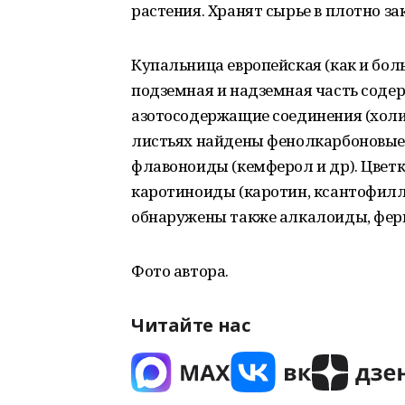
растения. Хранят сырье в плотно з
Купальница европейская (как и бо
подземная и надземная часть соде
азотосодержащие соединения (холин
листьях найдены фенолкарбоновые к
флавоноиды (кемферол и др). Цвет
каротиноиды (каротин, ксантофилл,
обнаружены также алкалоиды, ферме
Фото автора.
Читайте нас