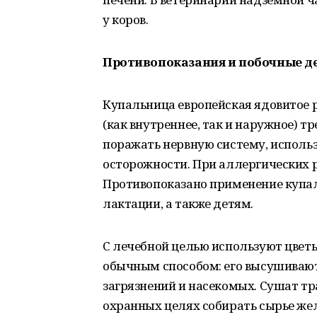
у коров.
Противопоказания и побочные д
Купальница европейская ядовитое р
(как внутреннее, так и наружное) т
поражать нервную систему, исполь
осторожности. При аллергических 
Противопоказано применение купал
лактации, а также детям.
С лечебной целью используют цветы 
обычным способом: его высушивают
загрязнений и насекомых. Сушат тра
охранных целях собирать сырье же