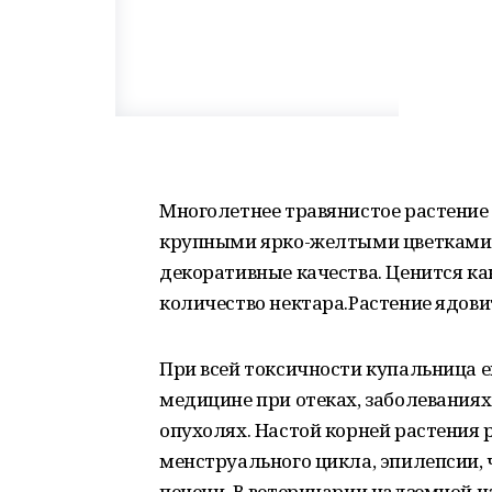
Многолетнее травянистое растение
крупными ярко-желтыми цветками.
декоративные качества. Ценится к
количество нектара.Растение ядови
При всей токсичности купальница 
медицине при отеках, заболеваниях
опухолях. Настой корней растения
менструального цикла, эпилепсии, ч
печени. В ветеринарии надземной 