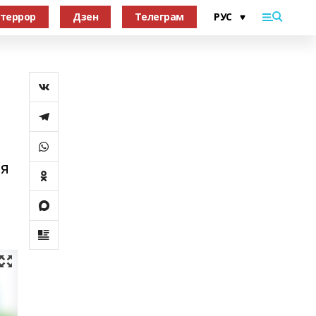
террор
Дзен
Телеграм
ая