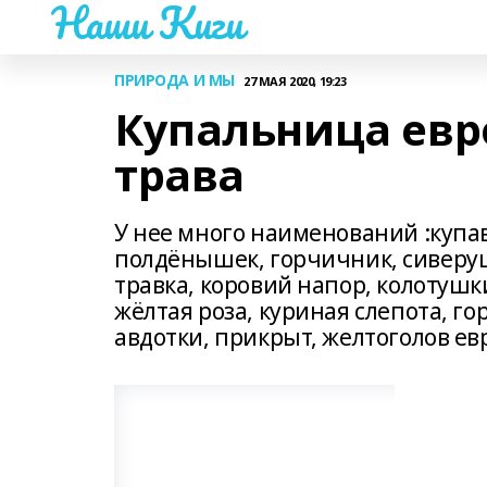
Наши Киги
ПРИРОДА И МЫ
27 МАЯ 2020, 19:23
Купальница евр
трава
У нее много наименований :купа
полдёнышек, горчичник, сиверуш
травка, коровий напор, колотушки
жёлтая роза, куриная слепота, го
авдотки, прикрыт, желтоголов ев