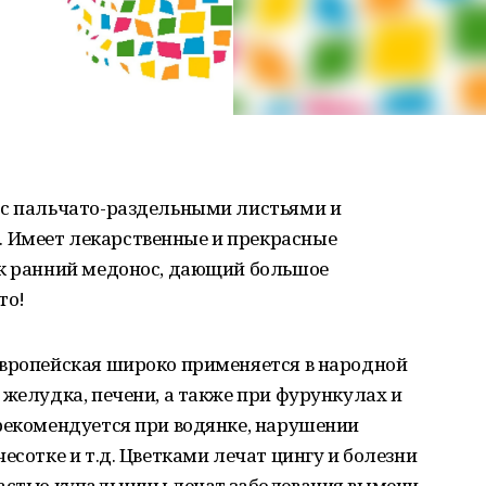
 с пальчато-раздельными листьями и
 Имеет лекарственные и прекрасные
ак ранний медонос, дающий большое
то!
европейская широко применяется в народной
 желудка, печени, а также при фурункулах и
 рекомендуется при водянке, нарушении
есотке и т.д. Цветками лечат цингу и болезни
частью купальницы лечат заболевания вымени