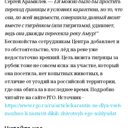
Сергей Арамилев. —
Ей можно было бы простить
переход границы в условиях карантина, но то, что
она, по всей видимости, совершила данный визит
вместе с тигрёнком (или тигрятами), удивляет,
ведь она дважды пересекла реку Амур!"
Беспокойства сотрудникам Центра добавляет и
то обстоятельство, что лёд на реке уже
недостаточно крепкий. Цель визита тигрицы за
рубеж тоже не совсем ясна: на участке, который
она посетила, нет копытных животных, в
отличие от угодий на российской территории,
где она обитала в последнее время. Подробно
читайте на сайте РГО. Источник -
https://www.rgo.ru/ru/article/karantin-ne-dlya-vseh-
mozhno-li-zastavit-dikih-zhivotnyh-ego-soblyudat